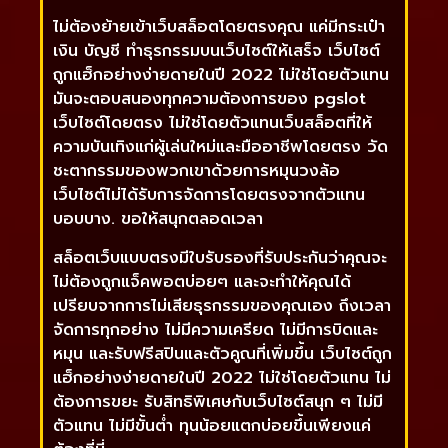
ไม่ต้องย้ายเข้าเว็บสล็อตโดยตรงคุณ แค่มีกระเป๋า
เงิน บัญชี ทำธุรกรรมบนเว็บไซต์ให้เสร็จ เว็บไซต์
ถูกแฮ็กอย่างง่ายดายในปี 2022 ไม่ใช่โดยตัวแทน
มันจะตอบสนองทุกความต้องการของ pgslot
เว็บไซต์โดยตรง ไม่ใช่โดยตัวแทนเว็บสล็อตที่ให้
ความบันเทิงแก่ผู้เล่นใหม่และมืออาชีพโดยตรง วัด
ชะตากรรมของพวกเขาด้วยการหมุนวงล้อ
เว็บไซต์ไม่ได้รับการจัดการโดยตรงจากตัวแทน
บอบบาง. ขอให้สนุกตลอดเวลา
สล็อตเว็บแบบตรงมีใบรับรองที่รับประกันว่าคุณจะ
ไม่ต้องถูกแจ็คพอตบ่อยๆ และจะทำให้คุณได้
เปรียบจากการไม่เสียธุรกรรมของคุณเอง ถึงเวลา
จัดการทุกอย่าง ไม่มีความเครียด ไม่มีการบิดและ
หมุน และรับฟรีสปินและตัวคูณที่เพิ่มขึ้น เว็บไซต์ถูก
แฮ็กอย่างง่ายดายในปี 2022 ไม่ใช่โดยตัวแทน ไม่
ต้องการขยะ รับสิทธิพิเศษกับเว็บไซต์สนุก ๆ ไม่มี
ตัวแทน ไม่มีขั้นต่ำ ทุนน้อยแตกบ่อยขึ้นเพียงแค่