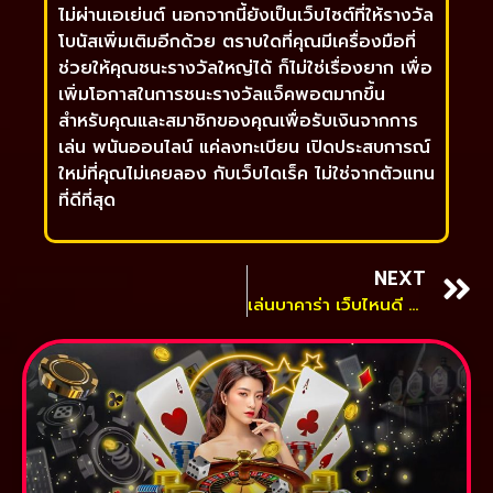
ไม่ผ่านเอเย่นต์ นอกจากนี้ยังเป็นเว็บไซต์ที่ให้รางวัล
โบนัสเพิ่มเติมอีกด้วย ตราบใดที่คุณมีเครื่องมือที่
ช่วยให้คุณชนะรางวัลใหญ่ได้ ก็ไม่ใช่เรื่องยาก เพื่อ
เพิ่มโอกาสในการชนะรางวัลแจ็คพอตมากขึ้น
สำหรับคุณและสมาชิกของคุณเพื่อรับเงินจากการ
เล่น พนันออนไลน์ แค่ลงทะเบียน เปิดประสบการณ์
ใหม่ที่คุณไม่เคยลอง กับเว็บไดเร็ค ไม่ใช่จากตัวแทน
ที่ดีที่สุด
NEXT
เล่นบาคาร่า เว็บไหนดี pantip เกมไพ่ยอดนิยมมากที่สุด