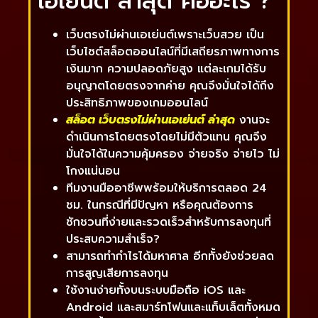
เอเย่นต์ ล่าสุด คืออะไร ?
เว็บตรงไม่ผ่านเอเย่นต์เพราะเว็บสวย เป็น
เว็บไซต์สล็อตออนไลน์ที่มีเสถียรภาพทางการ
เงินมาก ความปลอดภัยสูง แต่ละเกมได้รับ
อนุญาตโดยตรงจากค่าย คุณจึงมั่นใจได้ถึง
ประสิทธิภาพของเกมออนไลน์
สล็อต เว็บตรงไม่ผ่านเอเย่นต์ ล่าสุด
งานจะ
ดำเนินการโดยตรงโดยไม่มีตัวแทน คุณจึง
มั่นใจได้ในความคุ้มครอง จ่ายจริง จ่ายไว ไม่
โกงแน่นอน
ทีมงานมืออาชีพพร้อมให้บริการตลอด 24
ชม. ในกรณีที่มีปัญหา หรือคุณต้องการ
ชักชวนที่ง่ายและรวดเร็วสำหรับการลงทุนที่
ประสบความสำเร็จ?
สามารถทำกำไรได้มหาศาล อีกทั้งยังช่วยลด
การสูญเสียการลงทุน
ใช้งานง่ายทั้งบนระบบมือถือ iOS และ
Android และสมาร์ทโฟนและแท็บเล็ตทั้งหมด