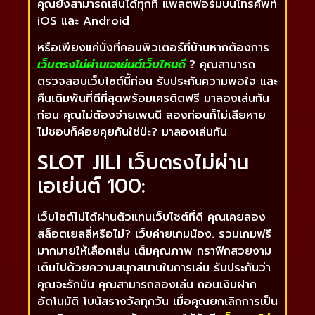
คุณยังสามารถเล่นได้ทุกที่ แพลตฟอร์มบนโทรศัพท์
iOS และ Android
หรือเพียงแค่นั่งที่คอมพิวเตอร์ที่บ้านหากต้องการ
เว็บตรงไม่ผ่านเอเย่นต์เว็บไหนดี
? คุณสามารถ
ตรวจสอบเว็บไซต์นี้ก่อน รับประกันความพอใจ และ
คืนเดิมพันที่ดีที่สุดพร้อมเครดิตฟรี มาลองเล่นกัน
ก่อน คุณไม่ต้องจ่ายเพนนี ลองก่อนก็ไม่เสียหาย
ไม่ชอบก็ค่อยคุยกันใช่ป่ะ? มาลองเล่นกัน
SLOT JILI เว็บตรงไม่ผ่าน
เอเย่นต์ 100:
เว็บไซต์ไม่ได้ผ่านตัวแทนเว็บไซต์ที่ดี คุณเคยลอง
สล็อตเยลลี่หรือไม่? เว็บค่ายเกมน้อง. รวมเกมฟรี
มากมายให้เลือกเล่น เต็มคุณภาพ กราฟิกสวยงาม
เต็มไปด้วยความสนุกสนานในการเล่น รับประกันว่า
คุณจะรักมัน คุณสามารถลองเล่น ถอนเงินฝาก
อัตโนมัติ โบนัสรางวัลทุกวัน เมื่อคุณยกเลิกการเป็น