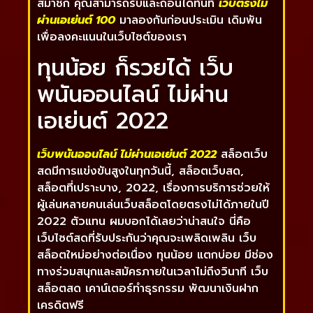
สมาชิก คุณสามารถรับและถอนได้ทันที
เว็บตรงไม่
ผ่านเอเย่นต์ 100
มาลองกันก่อนประเมิน เดิมพัน
เพื่อลงคะแนนในเว็บไซต์ของเรา
ทุนน้อย ก็รวยได้ เว็บ
พนันออนไลน์ ไม่ผ่าน
เอเย่นต์ 2022
เว็บพนันออนไลน์ ไม่ผ่านเอเย่นต์ 2022
สล็อตเว็บ
สดมีการแข่งขันสูงในทุกวันนี้, สล็อตเว็บสด,
สล็อตที่เปราะบาง, 2022, เรื่องการบริการช่วยให้
ผู้เล่นหลายคนเล่นเว็บสล็อตโดยตรงไม่ได้ภายในปี
2022 ตัวแทน ผมบอกได้เลยว่าน่าสนใจ นี่คือ
เว็บไซต์สดที่รับประกันว่าคุณจะเพลิดเพลิน เว็บ
สล็อตใหม่อย่างต่อเนื่อง ทุนน้อย แตกบ่อย มีช่อง
ทางร่วมสนุกและสมัครภายในเวลาไม่ถึงวินาที เว็บ
สล็อตสด เคาน์เตอร์ทำธุรกรรม พัฒนาเงินฝาก
เครดิตฟรี