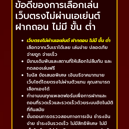
ข้อดีของการเลือกเล่น
เว็บตรงไม่ผ่านเอเย่นต์
ฝากถอน ไม่มี ขั้น ต่ํา
เว็บตรงไม่ผ่านเอเย่นต์ ฝากถอน ไม่มี ขั้น ต่ํา
เลือกจากเว็บเราได้เลย เล่นง่าย ปลอดภัย
จ่ายถูก จ่ายเร็ว
มีเกมเดิมพันและสถานที่ให้เลือกไม่ลืมกัน และ
ทดลองเล่นฟรี
โบนัส ข้อเสนอพิเศษ เงินบริจาคมากมาย
เว็บไซต์โดยตรงไม่ผ่านตัวแทน คุณสามารถ
เลือกเองได้
ทำงานบนทุกแพลตฟอร์มเพื่อการฝากและ
ถอนที่รวดเร็วและรวดเร็วด้วยระบบอัตโนมัติ
ที่ทันสมัย
ขั้นตอนการตรวจสอบทางการเงิน ชำระเงิน
ง่าย ชำระเงินรวดเร็ว ไม่มีสิทธิพิเศษ ไม่มี