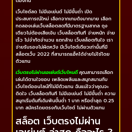
ต้องที่นี่
เว็บไซต์สด ไม่มีเอเย่นต์ ไม่มีขั้นต่ำ เปิด
ประสบการณ์ใหม่ เลือกจากเกมดังมากมาย เลือก
ทดลองเล่นเว็บสล็อตสดที่มีมาตรฐานสากล ถุง
เดียวไม่ต้องเสียเงิน เว็บสล็อตทันที จ่ายหนัก จ่าย
เร็ว ไม่จำกัดจำนวน แตกล้าน เว็บสล็อตทันใจ เรา
จ่ายรับรองไม่ผิดหวัง มีเว็บไซต์เดียวเท่านั้นที่มี
สล็อตเว็บ 2022 ที่สามารถแฮ็คได้ง่ายไม่ใช่โดย
ตัวแทน
เว็บตรงไม่ผ่านเอเย่นต์เว็บไหนดี
คุณสามารถเลือก
เล่นได้ตามใจชอบ เพลิดเพลินและสนุกสนานกับ
เว็บไซต์ออนไลน์ที่ไม่มีตัวแทน ฉันแน่ใจว่าคุณจะ
ติดใจ เว็บสล็อตทันที ไม่มีเอเย่นต์ ไม่มีขั้นต่ำ ความ
สนุกเริ่มต้นที่เดิมพันขั้นต่ำ 1 บาท หรือต่ำสุด 0.25
บาท สมัครโดยตรงกับเว็บไซต์ ไม่ผ่านตัวแทน
สล็อต เว็บตรงไม่ผ่าน