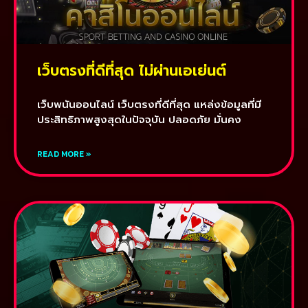
เว็บตรงที่ดีที่สุด ไม่ผ่านเอเย่นต์
เว็บพนันออนไลน์ เว็บตรงที่ดีที่สุด แหล่งข้อมูลที่มี
ประสิทธิภาพสูงสุดในปัจจุบัน ปลอดภัย มั่นคง
READ MORE »