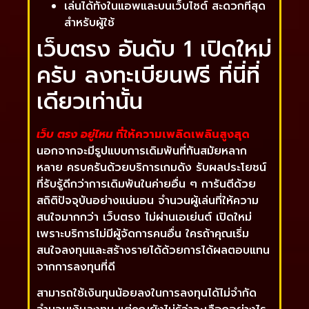
เล่นได้ทั้งในแอพและบนเว็บไซต์ สะดวกที่สุด
สำหรับผู้ใช้
เว็บตรง อันดับ 1 เปิดใหม่
ครับ ลงทะเบียนฟรี ที่นี่ที่
เดียวเท่านั้น
เว็บ ตรง อยู่ไหน
ที่ให้ความเพลิดเพลินสูงสุด
นอกจากจะมีรูปแบบการเดิมพันที่ทันสมัยหลาก
หลาย ครบครันด้วยบริการเกมดัง รับผลประโยชน์
ที่รับรู้ดีกว่าการเดิมพันในค่ายอื่น ๆ การันตีด้วย
สถิติปัจจุบันอย่างแน่นอน จำนวนผู้เล่นที่ให้ความ
สนใจมากกว่า เว็บตรง ไม่ผ่านเอเย่นต์ เปิดใหม่
เพราะบริการไม่มีผู้จัดการคนอื่น ใครถ้าคุณเริ่ม
สนใจลงทุนและสร้างรายได้ด้วยการได้ผลตอบแทน
จากการลงทุนที่ดี
สามารถใช้เงินทุนน้อยลงในการลงทุนได้ไม่จำกัด