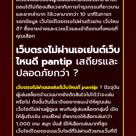
ถอนได้ไม่ต้องเสียเวลากับการทำธุรกรรมที่ยาวนาน
และยากลำบาก ใช้เวลามากกว่า 10 นาทีในการก
รอกข้อมูล เว็บไซต์โดยตรงไม่ผ่านตัวแทน เว็บไหน
ดี? ซื้อขายง่ายและรวดเร็วและเข้าถึงเกมทั้งหมดที่
คุณเลือก
เว็บตรงไม่ผ่านเอเย่นต์เว็บ
ไหนดี pantip
เสถียรและ
ปลอดภัยกว่า ?
เว็บตรงไม่ผ่านเอเย่นต์เว็บไหนดี pantip
? ปัจจุบัน
ผู้เล่นสล็อตจำนวนมากยังตัดสินใจไม่ได้ว่าจะเล่น
หรือไม่ ดังนั้นวันนี้เราจึงอยากแนะนำให้คุณเล่น
เว็บไซต์ไม่ผ่านผู้ดูแล พบกับผู้เล่นสล็อตกลุ่มนี้ เปิด
ให้ลุ้นรับเงิน เกมส์ใหม่ อัพเกรดให้เลือกเล่นกว่า
1,000 เกม สนุก มันส์ มีให้เลือกเล่นมากที่สุด
เว็บไซต์โดยตรงบนเว็บไซต์ที่ไม่ผ่านตัวแทนเว็บที่ดี